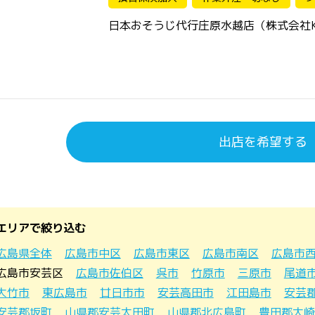
日本おそうじ代行庄原水越店（株式会社K
出店を希望する
エリアで絞り込む
広島県全体
広島市中区
広島市東区
広島市南区
広島市
広島市安芸区
広島市佐伯区
呉市
竹原市
三原市
尾道
大竹市
東広島市
廿日市市
安芸高田市
江田島市
安芸
安芸郡坂町
山県郡安芸太田町
山県郡北広島町
豊田郡大崎