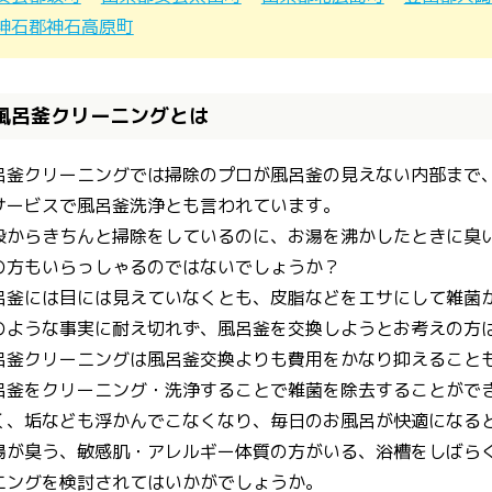
神石郡神石高原町
風呂釜クリーニングとは
呂釜クリーニングでは掃除のプロが風呂釜の見えない内部まで
サービスで風呂釜洗浄とも言われています。
段からきちんと掃除をしているのに、お湯を沸かしたときに臭
の方もいらっしゃるのではないでしょうか？
呂釜には目には見えていなくとも、皮脂などをエサにして雑菌
のような事実に耐え切れず、風呂釜を交換しようとお考えの方
呂釜クリーニングは風呂釜交換よりも費用をかなり抑えること
呂釜をクリーニング・洗浄することで雑菌を除去することがで
く、垢なども浮かんでこなくなり、毎日のお風呂が快適になる
湯が臭う、敏感肌・アレルギー体質の方がいる、浴槽をしばら
ニングを検討されてはいかがでしょうか。