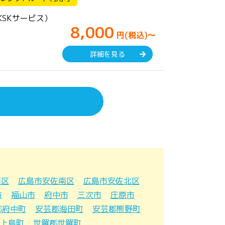
SKサービス）
8,000
円(税込)～
詳細を見る
西区
広島市安佐南区
広島市安佐北区
市
福山市
府中市
三次市
庄原市
郡府中町
安芸郡海田町
安芸郡熊野町
上島町
世羅郡世羅町