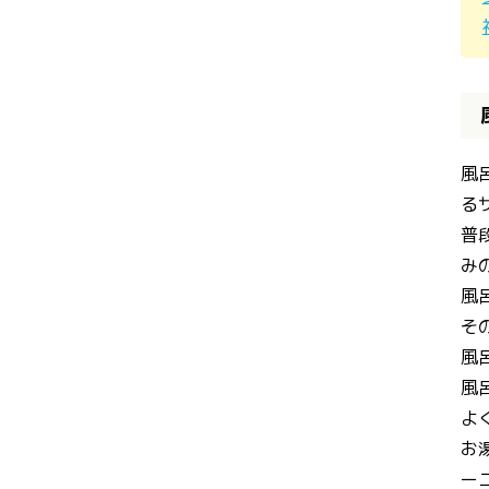
風
る
普
み
風
そ
風
風
よ
お
ー