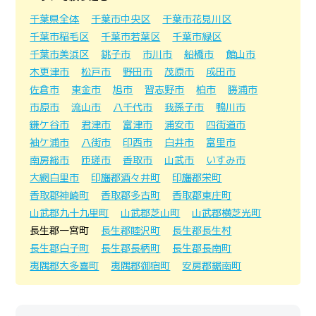
千葉県全体
千葉市中央区
千葉市花見川区
千葉市稲毛区
千葉市若葉区
千葉市緑区
千葉市美浜区
銚子市
市川市
船橋市
館山市
木更津市
松戸市
野田市
茂原市
成田市
佐倉市
東金市
旭市
習志野市
柏市
勝浦市
市原市
流山市
八千代市
我孫子市
鴨川市
鎌ケ谷市
君津市
富津市
浦安市
四街道市
袖ケ浦市
八街市
印西市
白井市
富里市
南房総市
匝瑳市
香取市
山武市
いすみ市
大網白里市
印旛郡酒々井町
印旛郡栄町
香取郡神崎町
香取郡多古町
香取郡東庄町
山武郡九十九里町
山武郡芝山町
山武郡横芝光町
長生郡一宮町
長生郡睦沢町
長生郡長生村
長生郡白子町
長生郡長柄町
長生郡長南町
夷隅郡大多喜町
夷隅郡御宿町
安房郡鋸南町