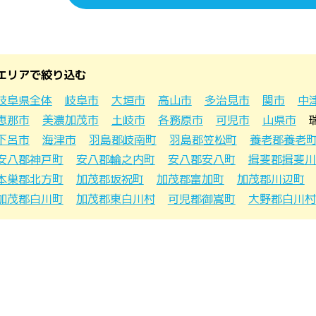
エリアで絞り込む
岐阜県全体
岐阜市
大垣市
高山市
多治見市
関市
中
恵那市
美濃加茂市
土岐市
各務原市
可児市
山県市
下呂市
海津市
羽島郡岐南町
羽島郡笠松町
養老郡養老
安八郡神戸町
安八郡輪之内町
安八郡安八町
揖斐郡揖斐川
本巣郡北方町
加茂郡坂祝町
加茂郡富加町
加茂郡川辺町
加茂郡白川町
加茂郡東白川村
可児郡御嵩町
大野郡白川村