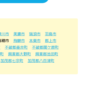
津川市
美濃市
瑞浪市
羽島市
瑞穂市
飛騨市
本巣市
郡上市
町
不破郡垂井町
不破郡関ケ原町
町
揖斐郡大野町
揖斐郡池田町
加茂郡七宗町
加茂郡八百津町