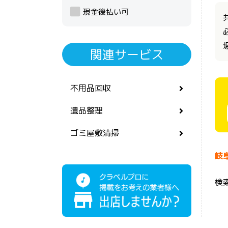
現金後払い可
関連サービス
不用品回収
遺品整理
ゴミ屋敷清掃
岐
検