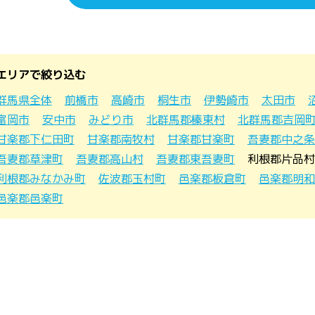
エリアで絞り込む
群馬県全体
前橋市
高崎市
桐生市
伊勢崎市
太田市
富岡市
安中市
みどり市
北群馬郡榛東村
北群馬郡吉岡
甘楽郡下仁田町
甘楽郡南牧村
甘楽郡甘楽町
吾妻郡中之条
吾妻郡草津町
吾妻郡高山村
吾妻郡東吾妻町
利根郡片品村
利根郡みなかみ町
佐波郡玉村町
邑楽郡板倉町
邑楽郡明和
邑楽郡邑楽町