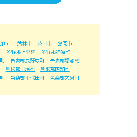
沼田市
館林市
渋川市
藤岡市
町
多野郡上野村
多野郡神流町
町
吾妻郡長野原町
吾妻郡嬬恋村
利根郡川場村
利根郡昭和村
町
邑楽郡千代田町
邑楽郡大泉町