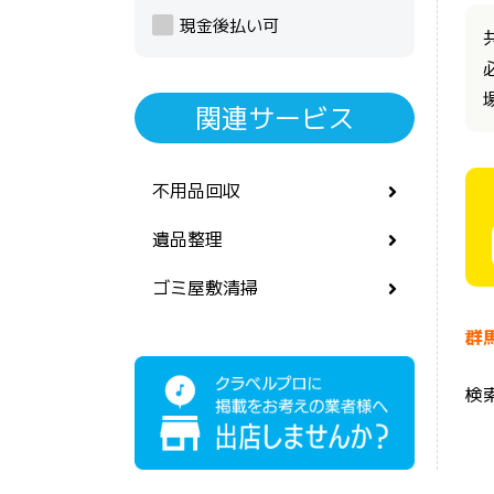
現金後払い可
関連サービス
不用品回収
遺品整理
ゴミ屋敷清掃
群
検