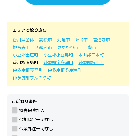
エリアで絞り込む
香川県全体
高松市
丸亀市
坂出市
善通寺市
観音寺市
さぬき市
東かがわ市
三豊市
小豆郡土庄町
小豆郡小豆島町
木田郡三木町
香川郡直島町
綾歌郡宇多津町
綾歌郡綾川町
仲多度郡琴平町
仲多度郡多度津町
仲多度郡まんのう町
こだわり条件
損害保険加入
追加料金一切なし
作業外注一切なし