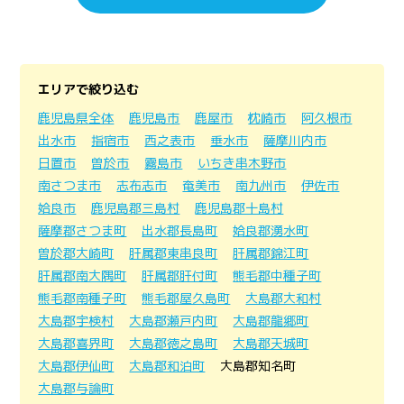
エリアで絞り込む
鹿児島県全体
鹿児島市
鹿屋市
枕崎市
阿久根市
出水市
指宿市
西之表市
垂水市
薩摩川内市
日置市
曽於市
霧島市
いちき串木野市
南さつま市
志布志市
奄美市
南九州市
伊佐市
姶良市
鹿児島郡三島村
鹿児島郡十島村
薩摩郡さつま町
出水郡長島町
姶良郡湧水町
曽於郡大崎町
肝属郡東串良町
肝属郡錦江町
肝属郡南大隅町
肝属郡肝付町
熊毛郡中種子町
熊毛郡南種子町
熊毛郡屋久島町
大島郡大和村
大島郡宇検村
大島郡瀬戸内町
大島郡龍郷町
大島郡喜界町
大島郡徳之島町
大島郡天城町
大島郡伊仙町
大島郡和泊町
大島郡知名町
大島郡与論町