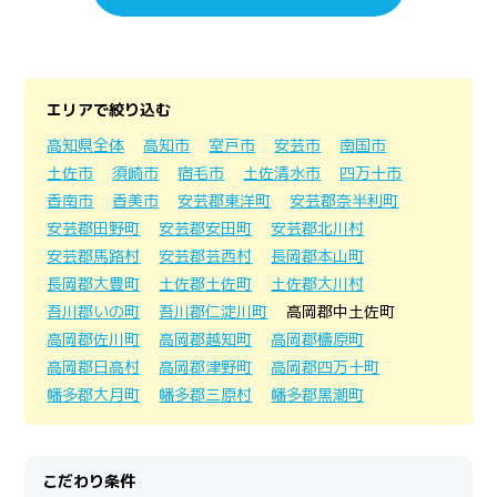
エリアで絞り込む
高知県全体
高知市
室戸市
安芸市
南国市
土佐市
須崎市
宿毛市
土佐清水市
四万十市
香南市
香美市
安芸郡東洋町
安芸郡奈半利町
安芸郡田野町
安芸郡安田町
安芸郡北川村
安芸郡馬路村
安芸郡芸西村
長岡郡本山町
長岡郡大豊町
土佐郡土佐町
土佐郡大川村
吾川郡いの町
吾川郡仁淀川町
高岡郡中土佐町
高岡郡佐川町
高岡郡越知町
高岡郡檮原町
高岡郡日高村
高岡郡津野町
高岡郡四万十町
幡多郡大月町
幡多郡三原村
幡多郡黒潮町
こだわり条件