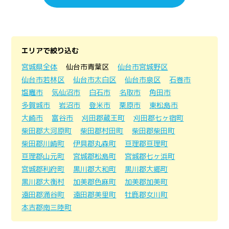
エリアで絞り込む
宮城県全体
仙台市青葉区
仙台市宮城野区
仙台市若林区
仙台市太白区
仙台市泉区
石巻市
塩竈市
気仙沼市
白石市
名取市
角田市
多賀城市
岩沼市
登米市
栗原市
東松島市
大崎市
富谷市
刈田郡蔵王町
刈田郡七ヶ宿町
柴田郡大河原町
柴田郡村田町
柴田郡柴田町
柴田郡川崎町
伊具郡丸森町
亘理郡亘理町
亘理郡山元町
宮城郡松島町
宮城郡七ヶ浜町
宮城郡利府町
黒川郡大和町
黒川郡大郷町
黒川郡大衡村
加美郡色麻町
加美郡加美町
遠田郡涌谷町
遠田郡美里町
牡鹿郡女川町
本吉郡南三陸町