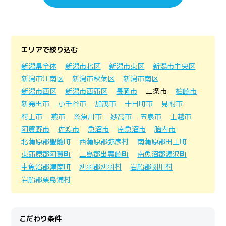
エリアで絞り込む
新潟県全体
新潟市北区
新潟市東区
新潟市中央区
新潟市江南区
新潟市秋葉区
新潟市南区
新潟市西区
新潟市西蒲区
長岡市
三条市
柏崎市
新発田市
小千谷市
加茂市
十日町市
見附市
村上市
燕市
糸魚川市
妙高市
五泉市
上越市
阿賀野市
佐渡市
魚沼市
南魚沼市
胎内市
北蒲原郡聖籠町
西蒲原郡弥彦村
南蒲原郡田上町
東蒲原郡阿賀町
三島郡出雲崎町
南魚沼郡湯沢町
中魚沼郡津南町
刈羽郡刈羽村
岩船郡関川村
岩船郡粟島浦村
こだわり条件