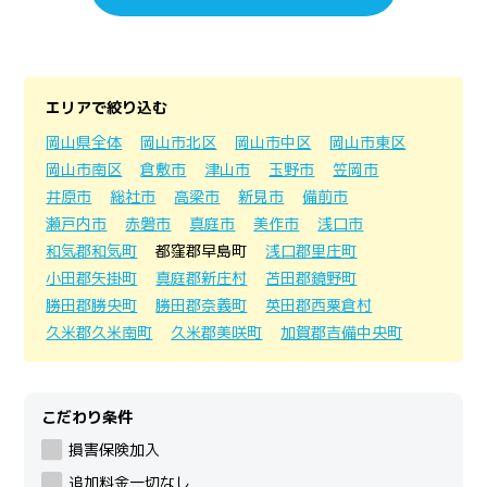
エリアで絞り込む
岡山県全体
岡山市北区
岡山市中区
岡山市東区
岡山市南区
倉敷市
津山市
玉野市
笠岡市
井原市
総社市
高梁市
新見市
備前市
瀬戸内市
赤磐市
真庭市
美作市
浅口市
和気郡和気町
都窪郡早島町
浅口郡里庄町
小田郡矢掛町
真庭郡新庄村
苫田郡鏡野町
勝田郡勝央町
勝田郡奈義町
英田郡西粟倉村
久米郡久米南町
久米郡美咲町
加賀郡吉備中央町
こだわり条件
損害保険加入
追加料金一切なし