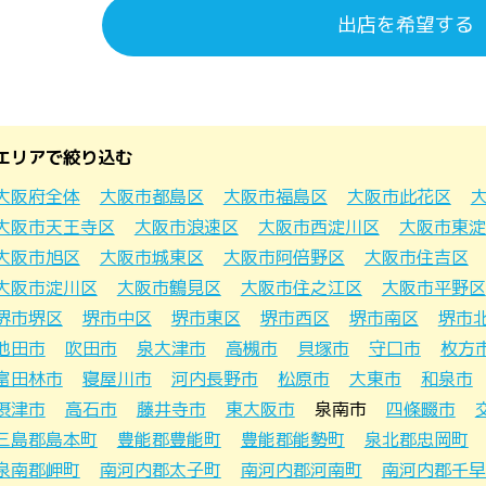
出店を希望する
エリアで絞り込む
大阪府全体
大阪市都島区
大阪市福島区
大阪市此花区
大阪市天王寺区
大阪市浪速区
大阪市西淀川区
大阪市東淀
大阪市旭区
大阪市城東区
大阪市阿倍野区
大阪市住吉区
大阪市淀川区
大阪市鶴見区
大阪市住之江区
大阪市平野区
堺市堺区
堺市中区
堺市東区
堺市西区
堺市南区
堺市
池田市
吹田市
泉大津市
高槻市
貝塚市
守口市
枚方
富田林市
寝屋川市
河内長野市
松原市
大東市
和泉市
摂津市
高石市
藤井寺市
東大阪市
泉南市
四條畷市
三島郡島本町
豊能郡豊能町
豊能郡能勢町
泉北郡忠岡町
泉南郡岬町
南河内郡太子町
南河内郡河南町
南河内郡千早