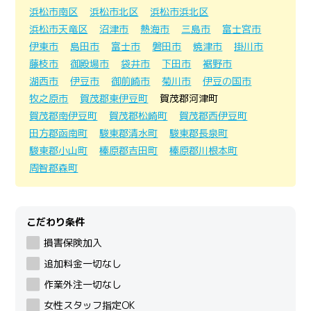
浜松市南区
浜松市北区
浜松市浜北区
浜松市天竜区
沼津市
熱海市
三島市
富士宮市
伊東市
島田市
富士市
磐田市
焼津市
掛川市
藤枝市
御殿場市
袋井市
下田市
裾野市
湖西市
伊豆市
御前崎市
菊川市
伊豆の国市
牧之原市
賀茂郡東伊豆町
賀茂郡河津町
賀茂郡南伊豆町
賀茂郡松崎町
賀茂郡西伊豆町
田方郡函南町
駿東郡清水町
駿東郡長泉町
駿東郡小山町
榛原郡吉田町
榛原郡川根本町
周智郡森町
こだわり条件
損害保険加入
追加料金一切なし
作業外注一切なし
女性スタッフ指定OK