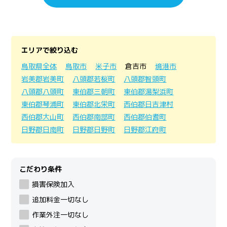
エリアで絞り込む
鳥取県全体
鳥取市
米子市
倉吉市
境港市
岩美郡岩美町
八頭郡若桜町
八頭郡智頭町
八頭郡八頭町
東伯郡三朝町
東伯郡湯梨浜町
東伯郡琴浦町
東伯郡北栄町
西伯郡日吉津村
西伯郡大山町
西伯郡南部町
西伯郡伯耆町
日野郡日南町
日野郡日野町
日野郡江府町
こだわり条件
損害保険加入
追加料金一切なし
作業外注一切なし