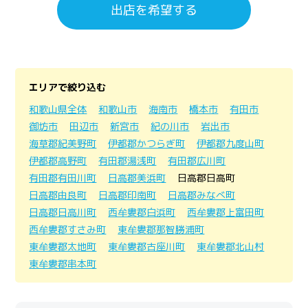
出店を希望する
エリアで絞り込む
和歌山県全体
和歌山市
海南市
橋本市
有田市
御坊市
田辺市
新宮市
紀の川市
岩出市
海草郡紀美野町
伊都郡かつらぎ町
伊都郡九度山町
伊都郡高野町
有田郡湯浅町
有田郡広川町
有田郡有田川町
日高郡美浜町
日高郡日高町
日高郡由良町
日高郡印南町
日高郡みなべ町
日高郡日高川町
西牟婁郡白浜町
西牟婁郡上富田町
西牟婁郡すさみ町
東牟婁郡那智勝浦町
東牟婁郡太地町
東牟婁郡古座川町
東牟婁郡北山村
東牟婁郡串本町