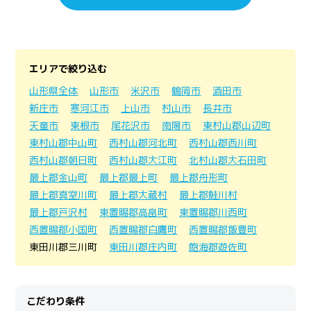
エリアで絞り込む
山形県全体
山形市
米沢市
鶴岡市
酒田市
新庄市
寒河江市
上山市
村山市
長井市
天童市
東根市
尾花沢市
南陽市
東村山郡山辺町
東村山郡中山町
西村山郡河北町
西村山郡西川町
西村山郡朝日町
西村山郡大江町
北村山郡大石田町
最上郡金山町
最上郡最上町
最上郡舟形町
最上郡真室川町
最上郡大蔵村
最上郡鮭川村
最上郡戸沢村
東置賜郡高畠町
東置賜郡川西町
西置賜郡小国町
西置賜郡白鷹町
西置賜郡飯豊町
東田川郡三川町
東田川郡庄内町
飽海郡遊佐町
こだわり条件