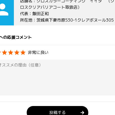
店舗名：クロスカラーコーティング イイダ （ク
rson
ロスクリアバリアコート取扱店）
代表：飯田正和
所在地：茨城県下妻市原530-1クレアボヌール305
への応援コメント
非常に良い
投稿する