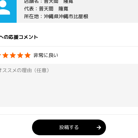
rson
店舗名：普天間 隆寛
代表：普天間 隆寛
所在地：沖縄県沖縄市比屋根
への応援コメント
非常に良い
投稿する