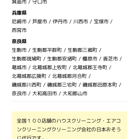
箕面市 /
守口市
兵庫県
尼崎市 /
芦屋市 /
伊丹市 /
川西市 /
宝塚市 /
西宮市
奈良県
生駒市 /
生駒郡平群町 /
生駒郡三郷町 /
生駒郡斑鳩町 /
生駒郡安堵町 /
橿原市 /
香芝市 /
葛城市 /
北葛城郡上牧町 /
北葛城郡王寺町 /
北葛城郡広陵町 /
北葛城郡河合町 /
磯城郡川西町 /
磯城郡三宅町 /
磯城郡田原本町 /
奈良市 /
大和高田市 /
大和郡山市
全国１００店舗のハウスクリーニング・エアコ
ンクリーニングクリーニング会社の日本おそう
じ代行です。