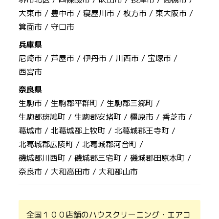
大東市 /
豊中市 /
寝屋川市 /
枚方市 /
東大阪市 /
箕面市 /
守口市
兵庫県
尼崎市 /
芦屋市 /
伊丹市 /
川西市 /
宝塚市 /
西宮市
奈良県
生駒市 /
生駒郡平群町 /
生駒郡三郷町 /
生駒郡斑鳩町 /
生駒郡安堵町 /
橿原市 /
香芝市 /
葛城市 /
北葛城郡上牧町 /
北葛城郡王寺町 /
北葛城郡広陵町 /
北葛城郡河合町 /
磯城郡川西町 /
磯城郡三宅町 /
磯城郡田原本町 /
奈良市 /
大和高田市 /
大和郡山市
全国１００店舗のハウスクリーニング・エアコ