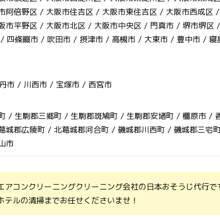
市阿倍野区 /
大阪市住吉区 /
大阪市東住吉区 /
大阪市西成区 
阪市平野区 /
大阪市北区 /
大阪市中央区 /
門真市 /
堺市堺区 
 /
四條畷市 /
吹田市 /
摂津市 /
高槻市 /
大東市 /
豊中市 /
寝
丹市 /
川西市 /
宝塚市 /
西宮市
町 /
生駒郡三郷町 /
生駒郡斑鳩町 /
生駒郡安堵町 /
橿原市 /
葛城郡広陵町 /
北葛城郡河合町 /
磯城郡川西町 /
磯城郡三宅町
山市
エアコンクリーニングクリーニング会社の日本おそうじ代行で
ホテルの清掃までお任せくださいませ！