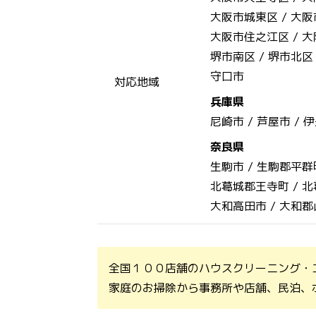
大阪市城東区 /
大阪
大阪市住之江区 /
大
堺市南区 /
堺市北区
守口市
対応地域
兵庫県
尼崎市 /
芦屋市 /
伊
奈良県
生駒市 /
生駒郡平群
北葛城郡王寺町 /
北
大和高田市 /
大和郡
全国１００店舗のハウスクリーニング・
家庭のお掃除から事務所や店舗、民泊、