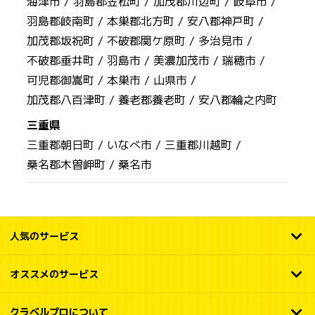
海津市 /
羽島郡笠松町 /
加茂郡川辺町 /
岐阜市 /
羽島郡岐南町 /
本巣郡北方町 /
安八郡神戸町 /
加茂郡坂祝町 /
不破郡関ケ原町 /
多治見市 /
不破郡垂井町 /
羽島市 /
美濃加茂市 /
瑞穂市 /
可児郡御嵩町 /
本巣市 /
山県市 /
加茂郡八百津町 /
養老郡養老町 /
安八郡輪之内町
三重県
三重郡朝日町 /
いなべ市 /
三重郡川越町 /
桑名郡木曽岬町 /
桑名市
人気のサービス
オススメのサービス
クラベルプロについて