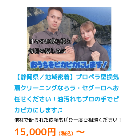
【静岡県／地域密着】プロペラ型換気
扇クリーニングならラ・セグーロへお
任せください！油汚れもプロの手でピ
カピカにします♫
他社で断られた依頼もぜひ一度ご相談ください！
15,000円
～
（税込）