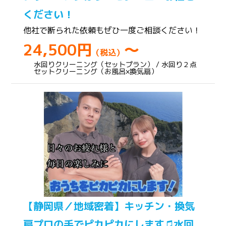
ください！
他社で断られた依頼もぜひ一度ご相談ください！
24,500円
～
（税込）
水回りクリーニング（セットプラン） / 水回り２点
セットクリーニング（お風呂×換気扇）
【静岡県／地域密着】キッチン・換気
扇プロの手でピカピカにします♫水回