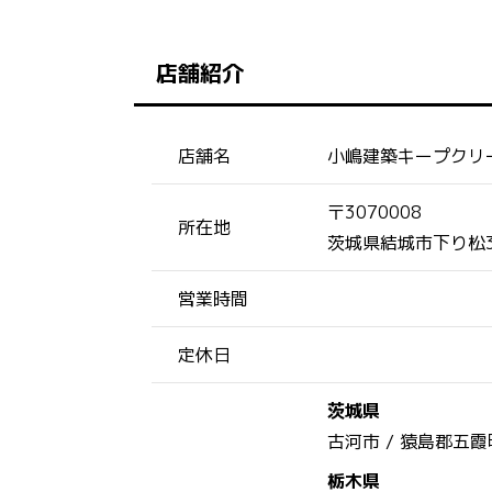
店舗紹介
店舗名
小嶋建築キープクリ
〒3070008
所在地
茨城県結城市下り松3-
営業時間
定休日
茨城県
古河市 /
猿島郡五霞
栃木県