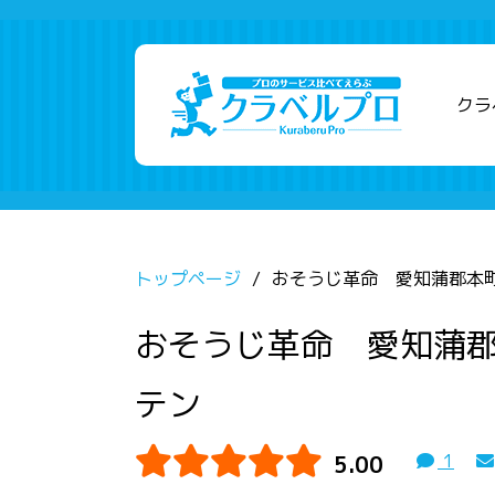
クラ
トップページ
おそうじ革命 愛知蒲郡本
おそうじ革命 愛知蒲
テン
5.00
1