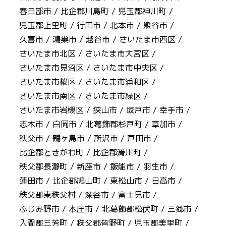
春日部市 /
比企郡川島町 /
児玉郡神川町 /
児玉郡上里町 /
行田市 /
北本市 /
熊谷市 /
久喜市 /
鴻巣市 /
越谷市 /
さいたま市西区 /
さいたま市北区 /
さいたま市大宮区 /
さいたま市見沼区 /
さいたま市中央区 /
さいたま市桜区 /
さいたま市浦和区 /
さいたま市南区 /
さいたま市緑区 /
さいたま市岩槻区 /
狭山市 /
坂戸市 /
幸手市 /
志木市 /
白岡市 /
北葛飾郡杉戸町 /
草加市 /
秩父市 /
鶴ヶ島市 /
所沢市 /
戸田市 /
比企郡ときがわ町 /
比企郡滑川町 /
秩父郡長瀞町 /
新座市 /
飯能市 /
羽生市 /
蓮田市 /
比企郡鳩山町 /
東松山市 /
日高市 /
秩父郡東秩父村 /
深谷市 /
富士見市 /
ふじみ野市 /
本庄市 /
北葛飾郡松伏町 /
三郷市 /
入間郡三芳町 /
秩父郡皆野町 /
児玉郡美里町 /