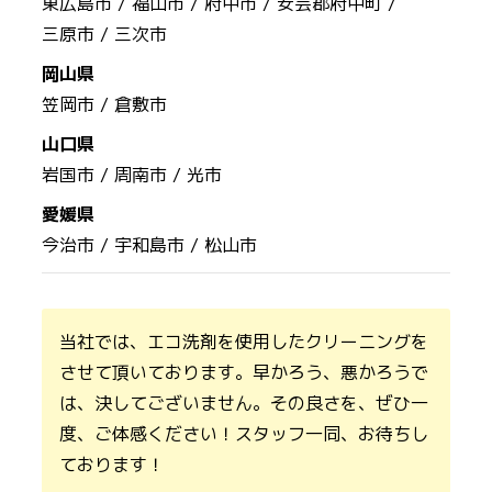
東広島市 /
福山市 /
府中市 /
安芸郡府中町 /
三原市 /
三次市
岡山県
笠岡市 /
倉敷市
山口県
岩国市 /
周南市 /
光市
愛媛県
今治市 /
宇和島市 /
松山市
当社では、エコ洗剤を使用したクリーニングを
させて頂いております。早かろう、悪かろうで
は、決してございません。その良さを、ぜひ一
度、ご体感ください！スタッフ一同、お待ちし
ております！