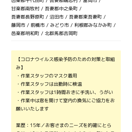
邑楽郡千代田町 /
吾妻郡嬬恋村 /
富岡市 /
甘楽郡南牧村 /
吾妻郡中之条町 /
吾妻郡長野原町 /
沼田市 /
吾妻郡東吾妻町 /
藤岡市 /
前橋市 /
みどり市 /
利根郡みなかみ町 /
邑楽郡明和町 /
北群馬郡吉岡町
【コロナウイルス感染予防のための対策と取組
み】
・作業スタッフのマスク着用
・作業スタッフは出勤時に検温
・作業スタッフは1時間おきに手洗い、うがい
・作業中は窓を開けて室内の換気にご協力をお
願いいたします
業歴：15年／お客さまのニーズを的確にとら