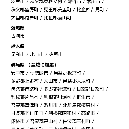
羽生市 /
秩父郡東秩父村 /
深谷市 /
本庄市 /
秩父郡皆野町 /
児玉郡美里町 /
比企郡吉見町 /
大里郡寄居町 /
比企郡嵐山町
茨城県
古河市
栃木県
足利市 /
小山市 /
佐野市
群馬県 （全域に対応）
安中市 /
伊勢崎市 /
邑楽郡板倉町 /
多野郡上野村 /
太田市 /
邑楽郡大泉町 /
邑楽郡邑楽町 /
多野郡神流町 /
甘楽郡甘楽町 /
利根郡片品村 /
利根郡川場村 /
桐生市 /
吾妻郡草津町 /
渋川市 /
北群馬郡榛東村 /
甘楽郡下仁田町 /
利根郡昭和村 /
高崎市 /
館林市 /
吾妻郡高山村 /
佐波郡玉村町 /