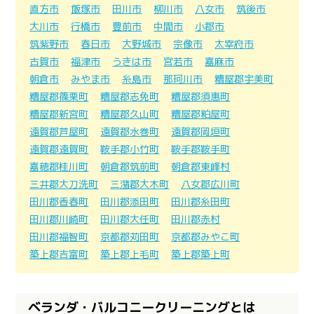
直方市
飯塚市
田川市
柳川市
八女市
筑後市
大川市
行橋市
豊前市
中間市
小郡市
筑紫野市
春日市
大野城市
宗像市
太宰府市
古賀市
福津市
うきは市
宮若市
嘉麻市
朝倉市
みやま市
糸島市
那珂川市
糟屋郡宇美町
糟屋郡篠栗町
糟屋郡志免町
糟屋郡須惠町
糟屋郡新宮町
糟屋郡久山町
糟屋郡粕屋町
遠賀郡芦屋町
遠賀郡水巻町
遠賀郡岡垣町
遠賀郡遠賀町
鞍手郡小竹町
鞍手郡鞍手町
嘉穂郡桂川町
朝倉郡筑前町
朝倉郡東峰村
三井郡大刀洗町
三潴郡大木町
八女郡広川町
田川郡香春町
田川郡添田町
田川郡糸田町
田川郡川崎町
田川郡大任町
田川郡赤村
田川郡福智町
京都郡苅田町
京都郡みやこ町
築上郡吉富町
築上郡上毛町
築上郡築上町
ベランダ・バルコニークリーニングとは