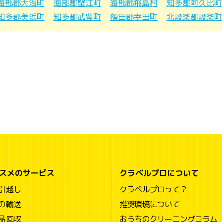
海部郡大治町
海部郡蟹江町
海部郡飛島村
知多郡阿久比町
知多郡美浜町
知多郡武豊町
額田郡幸田町
北設楽郡設楽町
スメのサービス
クラベルプロについて
引越し
クラベルプロって？
の輸送
推奨環境について
品回収
おうちのクリーニングコラム