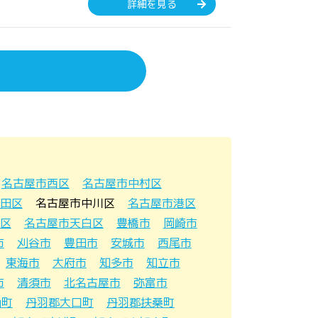
詳細を見る
名古屋市西区
名古屋市中村区
田区
名古屋市中川区
名古屋市港区
区
名古屋市天白区
豊橋市
岡崎市
市
刈谷市
豊田市
安城市
西尾市
東海市
大府市
知多市
知立市
市
清須市
北名古屋市
弥富市
山町
丹羽郡大口町
丹羽郡扶桑町