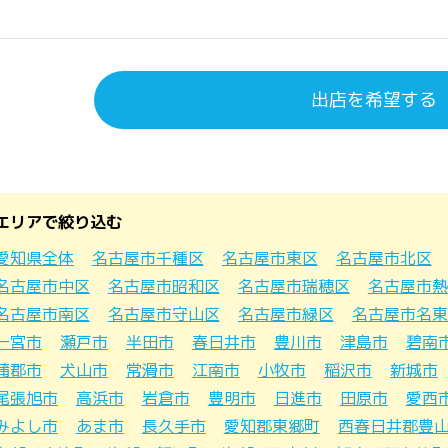
出店を希望する
エリアで絞り込む
愛知県全体
名古屋市千種区
名古屋市東区
名古屋市北区
名古屋市中区
名古屋市昭和区
名古屋市瑞穂区
名古屋市熱
名古屋市南区
名古屋市守山区
名古屋市緑区
名古屋市名東
一宮市
瀬戸市
半田市
春日井市
豊川市
津島市
碧南
蒲郡市
犬山市
常滑市
江南市
小牧市
稲沢市
新城市
尾張旭市
高浜市
岩倉市
豊明市
日進市
田原市
愛西
みよし市
あま市
長久手市
愛知郡東郷町
西春日井郡豊