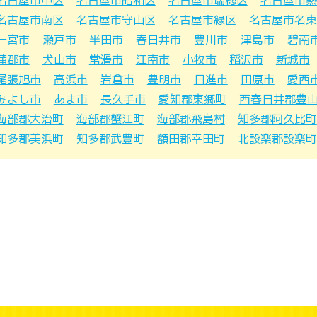
名古屋市南区
名古屋市守山区
名古屋市緑区
名古屋市名東
一宮市
瀬戸市
半田市
春日井市
豊川市
津島市
碧南
蒲郡市
犬山市
常滑市
江南市
小牧市
稲沢市
新城市
尾張旭市
高浜市
岩倉市
豊明市
日進市
田原市
愛西
みよし市
あま市
長久手市
愛知郡東郷町
西春日井郡豊
海部郡大治町
海部郡蟹江町
海部郡飛島村
知多郡阿久比町
知多郡美浜町
知多郡武豊町
額田郡幸田町
北設楽郡設楽町