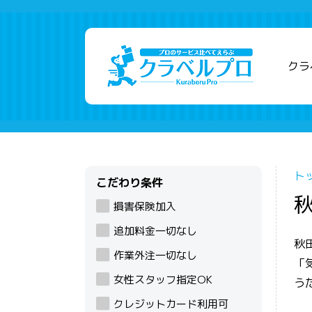
クラ
ト
こだわり条件
損害保険加入
追加料金一切なし
秋
作業外注一切なし
「
女性スタッフ指定OK
う
クレジットカード利用可