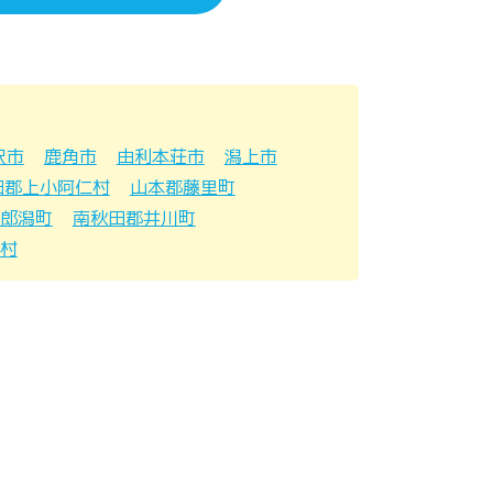
沢市
鹿角市
由利本荘市
潟上市
田郡上小阿仁村
山本郡藤里町
郎潟町
南秋田郡井川町
村