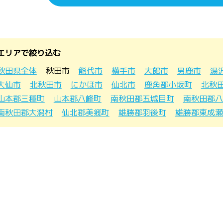
エリアで絞り込む
秋田県全体
秋田市
能代市
横手市
大館市
男鹿市
湯
大仙市
北秋田市
にかほ市
仙北市
鹿角郡小坂町
北秋
山本郡三種町
山本郡八峰町
南秋田郡五城目町
南秋田郡八
南秋田郡大潟村
仙北郡美郷町
雄勝郡羽後町
雄勝郡東成瀬