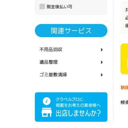
現金後払い可
関連サービス
不用品回収
遺品整理
ゴミ屋敷清掃
秋
検