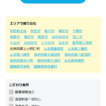
エリアで絞り込む
秋田県全体
秋田市
能代市
横手市
大館市
男鹿市
湯沢市
鹿角市
由利本荘市
潟上市
大仙市
北秋田市
にかほ市
仙北市
鹿角郡小坂町
北秋田郡上小阿仁村
山本郡藤里町
山本郡三種町
山本郡八峰町
南秋田郡五城目町
南秋田郡八郎潟町
南秋田郡井川町
南秋田郡大潟村
仙北郡美郷町
雄勝郡羽後町
雄勝郡東成瀬村
こだわり条件
損害保険加入
追加料金一切なし