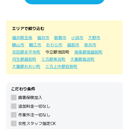
エリアで絞り込む
福井県全体
福井市
敦賀市
小浜市
大野市
勝山市
鯖江市
あわら市
越前市
坂井市
吉田郡永平寺町
今立郡池田町
南条郡南越前町
丹生郡越前町
三方郡美浜町
大飯郡高浜町
大飯郡おおい町
三方上中郡若狭町
こだわり条件
損害保険加入
追加料金一切なし
作業外注一切なし
女性スタッフ指定OK