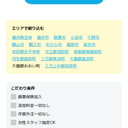
エリアで絞り込む
福井県全体
福井市
敦賀市
小浜市
大野市
勝山市
鯖江市
あわら市
越前市
坂井市
吉田郡永平寺町
今立郡池田町
南条郡南越前町
丹生郡越前町
三方郡美浜町
大飯郡高浜町
大飯郡おおい町
三方上中郡若狭町
こだわり条件
損害保険加入
追加料金一切なし
作業外注一切なし
女性スタッフ指定OK