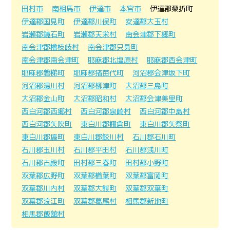
田村市
南相馬市
伊達市
本宮市
伊達郡桑折町
伊達郡国見町
伊達郡川俣町
安達郡大玉村
岩瀬郡鏡石町
岩瀬郡天栄村
南会津郡下郷町
南会津郡檜枝岐村
南会津郡只見町
南会津郡南会津町
耶麻郡北塩原村
耶麻郡西会津町
耶麻郡磐梯町
耶麻郡猪苗代町
河沼郡会津坂下町
河沼郡湯川村
河沼郡柳津町
大沼郡三島町
大沼郡金山町
大沼郡昭和村
大沼郡会津美里町
西白河郡西郷村
西白河郡泉崎村
西白河郡中島村
西白河郡矢吹町
東白川郡棚倉町
東白川郡矢祭町
東白川郡塙町
東白川郡鮫川村
石川郡石川町
石川郡玉川村
石川郡平田村
石川郡浅川町
石川郡古殿町
田村郡三春町
田村郡小野町
双葉郡広野町
双葉郡楢葉町
双葉郡富岡町
双葉郡川内村
双葉郡大熊町
双葉郡双葉町
双葉郡浪江町
双葉郡葛尾村
相馬郡新地町
相馬郡飯舘村