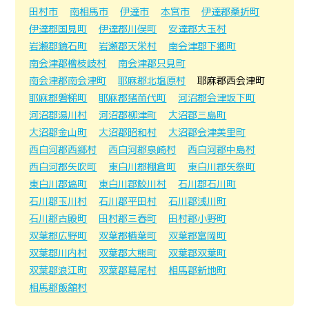
田村市
南相馬市
伊達市
本宮市
伊達郡桑折町
伊達郡国見町
伊達郡川俣町
安達郡大玉村
岩瀬郡鏡石町
岩瀬郡天栄村
南会津郡下郷町
南会津郡檜枝岐村
南会津郡只見町
南会津郡南会津町
耶麻郡北塩原村
耶麻郡西会津町
耶麻郡磐梯町
耶麻郡猪苗代町
河沼郡会津坂下町
河沼郡湯川村
河沼郡柳津町
大沼郡三島町
大沼郡金山町
大沼郡昭和村
大沼郡会津美里町
西白河郡西郷村
西白河郡泉崎村
西白河郡中島村
西白河郡矢吹町
東白川郡棚倉町
東白川郡矢祭町
東白川郡塙町
東白川郡鮫川村
石川郡石川町
石川郡玉川村
石川郡平田村
石川郡浅川町
石川郡古殿町
田村郡三春町
田村郡小野町
双葉郡広野町
双葉郡楢葉町
双葉郡富岡町
双葉郡川内村
双葉郡大熊町
双葉郡双葉町
双葉郡浪江町
双葉郡葛尾村
相馬郡新地町
相馬郡飯舘村