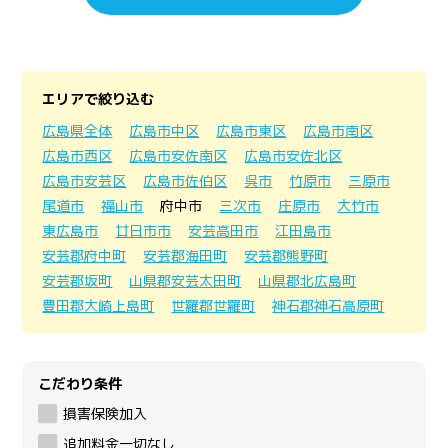
エリアで絞り込む
広島県全体
広島市中区
広島市東区
広島市南区
広島市西区
広島市安佐南区
広島市安佐北区
広島市安芸区
広島市佐伯区
呉市
竹原市
三原市
尾道市
福山市
府中市
三次市
庄原市
大竹市
東広島市
廿日市市
安芸高田市
江田島市
安芸郡府中町
安芸郡海田町
安芸郡熊野町
安芸郡坂町
山県郡安芸太田町
山県郡北広島町
豊田郡大崎上島町
世羅郡世羅町
神石郡神石高原町
こだわり条件
損害保険加入
追加料金一切なし