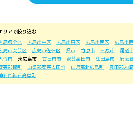
エリアで絞り込む
広島県全体
広島市中区
広島市東区
広島市南区
広島市
広島市安芸区
広島市佐伯区
呉市
竹原市
三原市
尾道
大竹市
東広島市
廿日市市
安芸高田市
江田島市
安芸
安芸郡坂町
山県郡安芸太田町
山県郡北広島町
豊田郡大崎
神石郡神石高原町