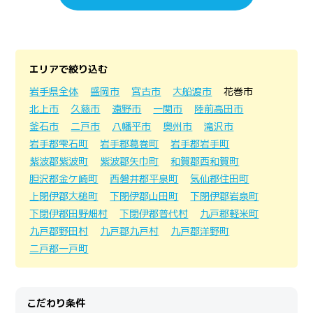
エリアで絞り込む
岩手県全体
盛岡市
宮古市
大船渡市
花巻市
北上市
久慈市
遠野市
一関市
陸前高田市
釜石市
二戸市
八幡平市
奥州市
滝沢市
岩手郡雫石町
岩手郡葛巻町
岩手郡岩手町
紫波郡紫波町
紫波郡矢巾町
和賀郡西和賀町
胆沢郡金ケ崎町
西磐井郡平泉町
気仙郡住田町
上閉伊郡大槌町
下閉伊郡山田町
下閉伊郡岩泉町
下閉伊郡田野畑村
下閉伊郡普代村
九戸郡軽米町
九戸郡野田村
九戸郡九戸村
九戸郡洋野町
二戸郡一戸町
こだわり条件