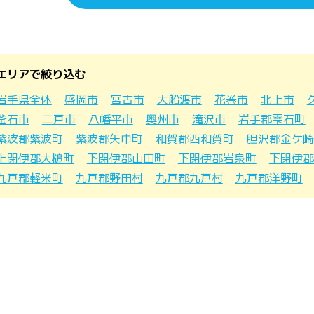
エリアで絞り込む
岩手県全体
盛岡市
宮古市
大船渡市
花巻市
北上市
釜石市
二戸市
八幡平市
奥州市
滝沢市
岩手郡雫石町
紫波郡紫波町
紫波郡矢巾町
和賀郡西和賀町
胆沢郡金ケ崎
上閉伊郡大槌町
下閉伊郡山田町
下閉伊郡岩泉町
下閉伊郡
九戸郡軽米町
九戸郡野田村
九戸郡九戸村
九戸郡洋野町