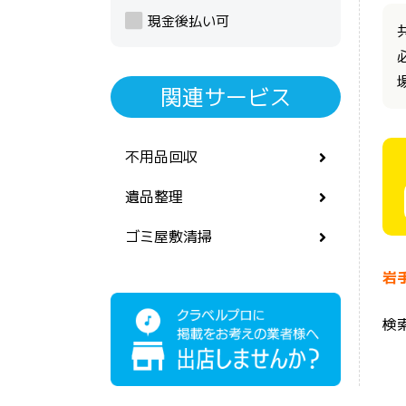
現金後払い可
関連サービス
不用品回収
遺品整理
ゴミ屋敷清掃
岩
検