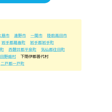
久慈市
遠野市
一関市
陸前高田市
岩手郡葛巻町
岩手郡岩手町
町
西磐井郡平泉町
気仙郡住田町
田野畑村
下閉伊郡普代村
二戸郡一戸町