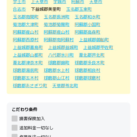
宇土市
上天草市
宇城市
阿蘇市
天草市
合志市
下益城郡美里町
玉名郡玉東町
玉名郡南関町
玉名郡長洲町
玉名郡和水町
菊池郡大津町
菊池郡菊陽町
阿蘇郡小国町
阿蘇郡産山村
阿蘇郡産山村
阿蘇郡高森町
阿蘇郡西原村
阿蘇郡南阿蘇村
上益城郡御船町
上益城郡嘉島町
上益城郡益城町
上益城郡甲佐町
上益城郡山都町
八代郡氷川町
葦北郡芦北町
葦北郡津奈木町
球磨郡錦町
球磨郡多良木町
球磨郡湯前町
球磨郡水上村
球磨郡相良村
球磨郡五木村
球磨郡山江村
球磨郡球磨村
球磨郡あさぎり町
天草郡苓北町
こだわり条件
損害保険加入
追加料金一切なし
作業外注一切なし