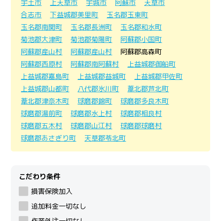
宇土市
上天草市
宇城市
阿蘇市
天草市
合志市
下益城郡美里町
玉名郡玉東町
玉名郡南関町
玉名郡長洲町
玉名郡和水町
菊池郡大津町
菊池郡菊陽町
阿蘇郡小国町
阿蘇郡産山村
阿蘇郡産山村
阿蘇郡高森町
阿蘇郡西原村
阿蘇郡南阿蘇村
上益城郡御船町
上益城郡嘉島町
上益城郡益城町
上益城郡甲佐町
上益城郡山都町
八代郡氷川町
葦北郡芦北町
葦北郡津奈木町
球磨郡錦町
球磨郡多良木町
球磨郡湯前町
球磨郡水上村
球磨郡相良村
球磨郡五木村
球磨郡山江村
球磨郡球磨村
球磨郡あさぎり町
天草郡苓北町
こだわり条件
損害保険加入
追加料金一切なし
作業外注一切なし