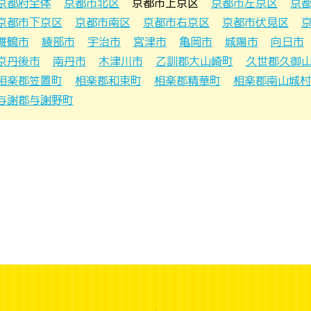
京都府全体
京都市北区
京都市上京区
京都市左京区
京
京都市下京区
京都市南区
京都市右京区
京都市伏見区
舞鶴市
綾部市
宇治市
宮津市
亀岡市
城陽市
向日市
京丹後市
南丹市
木津川市
乙訓郡大山崎町
久世郡久御
相楽郡笠置町
相楽郡和束町
相楽郡精華町
相楽郡南山城村
与謝郡与謝野町