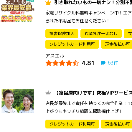
引き取れないもの一切ナシ！分別不
家電リサイクル料無料キャンペーン中！エア
られた不用品もお任せください！
損害保険加入
作業外注一切なし
女
クレジットカード利用可
現金後払い可
アスエル
4.81
63件
【富裕層向けです】究極VIPサービス
店長が最後まで責任を持っての完全作業！ 
上がりもキッチリ綺麗に掃除機仕上げ！
クレジットカード利用可
現金後払い可