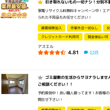
引き取れないもの一切ナシ！分別不
家電リサイクル料無料キャンペーン中！エア
られた不用品もお任せください！
損害保険加入
作業外注一切なし
女
クレジットカード利用可
現金後払い可
アスエル
4.81
63件
ゴミ屋敷の生活からサヨナラしませ
ご相談ください！！
予約殺到中！良い職人揃ってます！お客様の
問合せ下さい！