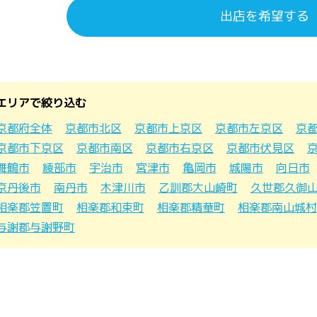
出店を希望する
エリアで絞り込む
京都府全体
京都市北区
京都市上京区
京都市左京区
京
京都市下京区
京都市南区
京都市右京区
京都市伏見区
舞鶴市
綾部市
宇治市
宮津市
亀岡市
城陽市
向日市
京丹後市
南丹市
木津川市
乙訓郡大山崎町
久世郡久御
相楽郡笠置町
相楽郡和束町
相楽郡精華町
相楽郡南山城村
与謝郡与謝野町