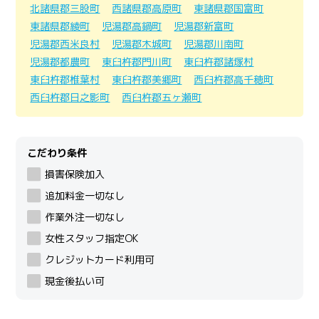
北諸県郡三股町
西諸県郡高原町
東諸県郡国富町
東諸県郡綾町
児湯郡高鍋町
児湯郡新富町
児湯郡西米良村
児湯郡木城町
児湯郡川南町
児湯郡都農町
東臼杵郡門川町
東臼杵郡諸塚村
東臼杵郡椎葉村
東臼杵郡美郷町
西臼杵郡高千穂町
西臼杵郡日之影町
西臼杵郡五ヶ瀬町
こだわり条件
損害保険加入
追加料金一切なし
作業外注一切なし
女性スタッフ指定OK
クレジットカード利用可
現金後払い可