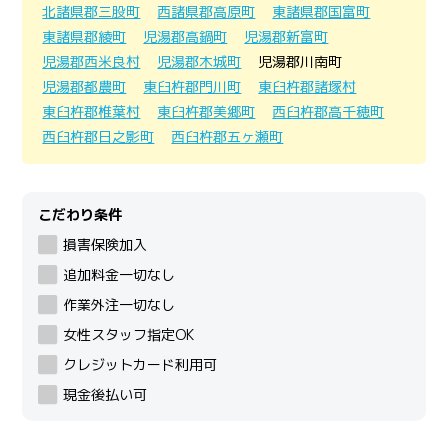
北諸県郡三股町
西諸県郡高原町
東諸県郡国富町
東諸県郡綾町
児湯郡高鍋町
児湯郡新富町
児湯郡西米良村
児湯郡木城町
児湯郡川南町
児湯郡都農町
東臼杵郡門川町
東臼杵郡諸塚村
東臼杵郡椎葉村
東臼杵郡美郷町
西臼杵郡高千穂町
西臼杵郡日之影町
西臼杵郡五ヶ瀬町
こだわり条件
損害保険加入
追加料金一切なし
作業外注一切なし
女性スタッフ指定OK
クレジットカード利用可
現金後払い可