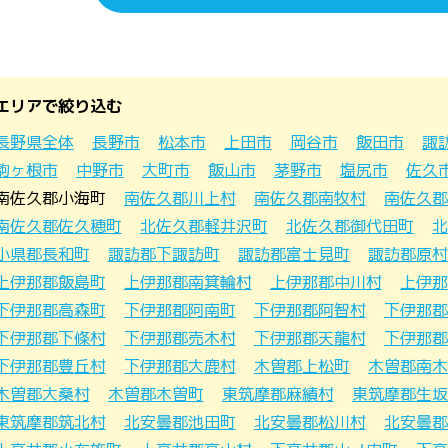
エリアで絞り込む
長野県全体
長野市
松本市
上田市
岡谷市
飯田市
諏
駒ヶ根市
中野市
大町市
飯山市
茅野市
塩尻市
佐久
南佐久郡小海町
南佐久郡川上村
南佐久郡南牧村
南佐久郡
南佐久郡佐久穂町
北佐久郡軽井沢町
北佐久郡御代田町
北
小県郡長和町
諏訪郡下諏訪町
諏訪郡富士見町
諏訪郡原村
上伊那郡飯島町
上伊那郡南箕輪村
上伊那郡中川村
上伊那
下伊那郡高森町
下伊那郡阿南町
下伊那郡阿智村
下伊那郡
下伊那郡下條村
下伊那郡売木村
下伊那郡天龍村
下伊那郡
下伊那郡豊丘村
下伊那郡大鹿村
木曽郡上松町
木曽郡南木
木曽郡大桑村
木曽郡木曽町
東筑摩郡麻績村
東筑摩郡生坂
東筑摩郡筑北村
北安曇郡池田町
北安曇郡松川村
北安曇郡