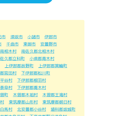
訪市
須坂市
小諸市
伊那市
市
千曲市
東御市
安曇野市
南相木村
南佐久郡北相木村
佐久郡立科町
小県郡青木村
上伊那郡辰野町
上伊那郡箕輪町
郡宮田村
下伊那郡松川町
平谷村
下伊那郡根羽村
泰阜村
下伊那郡喬木村
曽町
木曽郡木祖村
木曽郡王滝村
村
東筑摩郡山形村
東筑摩郡朝日村
白馬村
北安曇郡小谷村
埴科郡坂城町