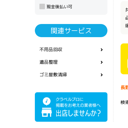
現金後払い可
関連サービス
不用品回収
遺品整理
ゴミ屋敷清掃
長
検