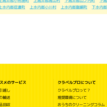
上高井郡小布施町
上高井郡高山村
下高井郡山ノ内町
下高
上水内郡信濃町
上水内郡小川村
上水内郡飯綱町
下水内郡
スメのサービス
クラベルプロについて
引越し
クラベルプロって？
の輸送
推奨環境について
品回収
おうちのクリーニングコラム