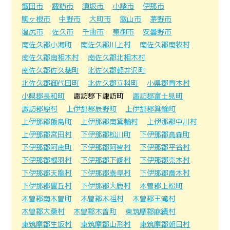
飯田市
諏訪市
須坂市
小諸市
伊那市
駒ヶ根市
中野市
大町市
飯山市
茅野市
塩尻市
佐久市
千曲市
東御市
安曇野市
南佐久郡小海町
南佐久郡川上村
南佐久郡南牧村
南佐久郡南相木村
南佐久郡北相木村
南佐久郡佐久穂町
北佐久郡軽井沢町
北佐久郡御代田町
北佐久郡立科町
小県郡青木村
小県郡長和町
諏訪郡下諏訪町
諏訪郡富士見町
諏訪郡原村
上伊那郡辰野町
上伊那郡箕輪町
上伊那郡飯島町
上伊那郡南箕輪村
上伊那郡中川村
上伊那郡宮田村
下伊那郡松川町
下伊那郡高森町
下伊那郡阿南町
下伊那郡阿智村
下伊那郡平谷村
下伊那郡根羽村
下伊那郡下條村
下伊那郡売木村
下伊那郡天龍村
下伊那郡泰阜村
下伊那郡喬木村
下伊那郡豊丘村
下伊那郡大鹿村
木曽郡上松町
木曽郡南木曽町
木曽郡木祖村
木曽郡王滝村
木曽郡大桑村
木曽郡木曽町
東筑摩郡麻績村
東筑摩郡生坂村
東筑摩郡山形村
東筑摩郡朝日村