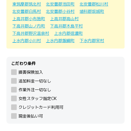
東筑摩郡筑北村
北安曇郡池田町
北安曇郡松川村
北安曇郡白馬村
北安曇郡小谷村
埴科郡坂城町
上高井郡小布施町
上高井郡高山村
下高井郡山ノ内町
下高井郡木島平村
下高井郡野沢温泉村
上水内郡信濃町
上水内郡小川村
上水内郡飯綱町
下水内郡栄村
こだわり条件
損害保険加入
追加料金一切なし
作業外注一切なし
女性スタッフ指定OK
クレジットカード利用可
現金後払い可