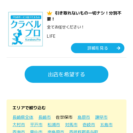
引き取れないもの一切ナシ！分別不
要！
全てお任せください！
LIFE
詳細を見る
出店を希望する
エリアで絞り込む
長崎県全体
長崎市
佐世保市
島原市
諫早市
大村市
平戸市
松浦市
対馬市
壱岐市
五島市
西海市
雲仙市
南島原市
西彼杵郡長与町