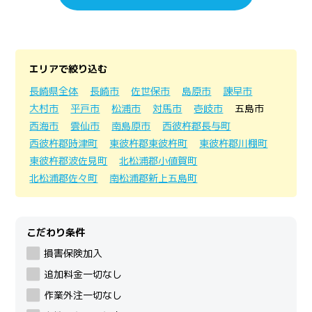
エリアで絞り込む
長崎県全体
長崎市
佐世保市
島原市
諫早市
大村市
平戸市
松浦市
対馬市
壱岐市
五島市
西海市
雲仙市
南島原市
西彼杵郡長与町
西彼杵郡時津町
東彼杵郡東彼杵町
東彼杵郡川棚町
東彼杵郡波佐見町
北松浦郡小値賀町
北松浦郡佐々町
南松浦郡新上五島町
こだわり条件
損害保険加入
追加料金一切なし
作業外注一切なし